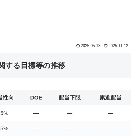
2025.05.13
2025.11.12
に関する目標等の推移
当性向
DOE
配当下限
累進配当
35%
―
―
―
35%
―
―
―