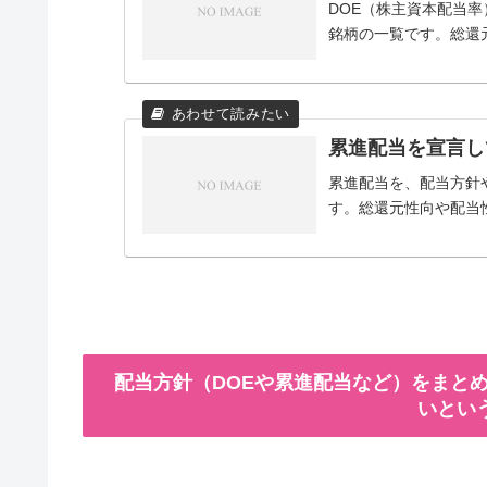
DOE（株主資本配当
銘柄の一覧です。総還
累進配当を宣言し
累進配当を、配当方針
す。総還元性向や配当
配当方針（DOEや累進配当など）をまとめ
いとい