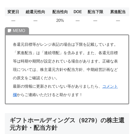
変更日
総還元性向
配当性向
DOE
配当下限
累進配当
―
―
20%
―
―
―
各還元目標等がレンジ表記の場合は下限を記載しています。
「累進配当」は「連続増配」を含みます。また、各還元目標
等は時期や期間が設定されている場合があります。正確な表
現については、株主還元方針や配当方針、中期経営計画など
の原文をご確認ください。
最新の情報に更新されていない等がありましたら、
コメント
欄
からご連絡いただけると助かります！
ギフトホールディングス（9279）の株主還
元方針・配当方針