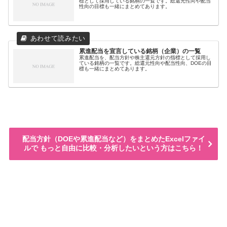
標として採用している銘柄の一覧です。総還元性向や配当
性向の目標も一緒にまとめてあります。
累進配当を宣言している銘柄（企業）の一覧
累進配当を、配当方針や株主還元方針の指標として採用し
ている銘柄の一覧です。総還元性向や配当性向、DOEの目
標も一緒にまとめてあります。
配当方針（DOEや累進配当など）をまとめたExcelファイ
ルで もっと自由に比較・分析したいという方はこちら！