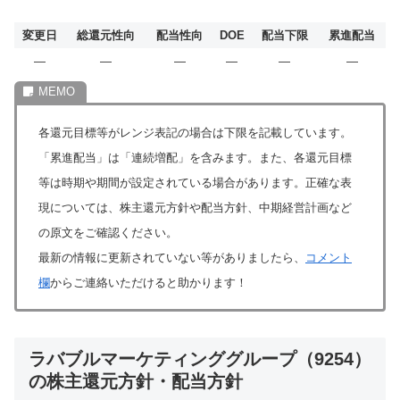
変更日
総還元性向
配当性向
DOE
配当下限
累進配当
―
―
―
―
―
―
各還元目標等がレンジ表記の場合は下限を記載しています。
「累進配当」は「連続増配」を含みます。また、各還元目標
等は時期や期間が設定されている場合があります。正確な表
現については、株主還元方針や配当方針、中期経営計画など
の原文をご確認ください。
最新の情報に更新されていない等がありましたら、
コメント
欄
からご連絡いただけると助かります！
ラバブルマーケティンググループ（9254）
の株主還元方針・配当方針