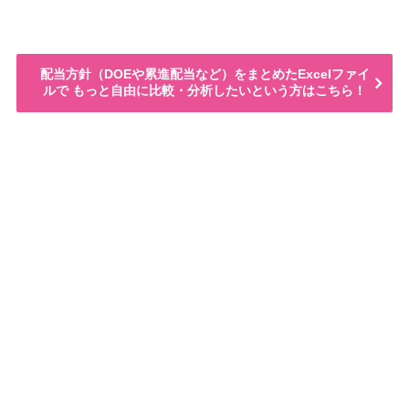
配当方針（DOEや累進配当など）をまとめたExcelファイ
ルで もっと自由に比較・分析したいという方はこちら！