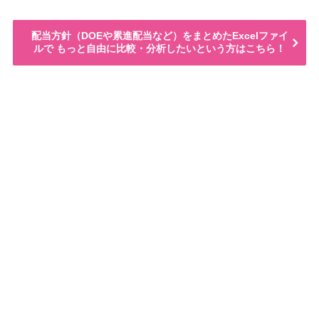
配当方針（DOEや累進配当など）をまとめたExcelファイ
ルで もっと自由に比較・分析したいという方はこちら！