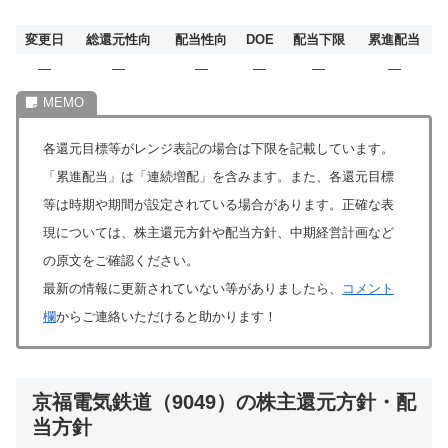
変更日
総還元性向
配当性向
DOE
配当下限
累進配当
―
―
―
―
―
―
各還元目標等がレンジ表記の場合は下限を記載しています。
「累進配当」は「連続増配」を含みます。また、各還元目標
等は時期や期間が設定されている場合があります。正確な表
現については、株主還元方針や配当方針、中期経営計画など
の原文をご確認ください。
最新の情報に更新されていない等がありましたら、
コメント
欄
からご連絡いただけると助かります！
京福電気鉄道（9049）の株主還元方針・配
当方針