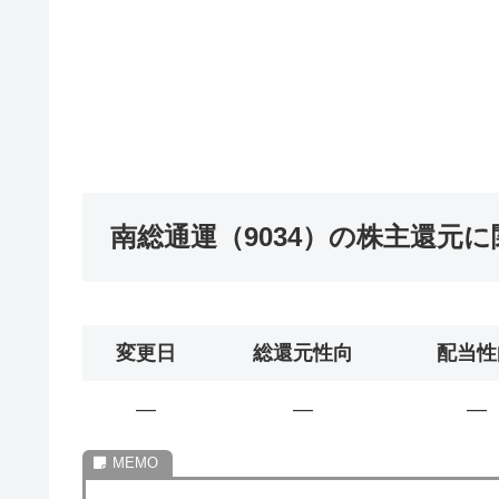
南総通運（9034）の株主還元
変更日
総還元性向
配当性
―
―
―