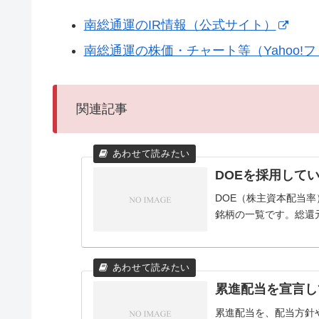
南総通運のIR情報（公式サイト）
南総通運の株価・チャート等（Yahoo!
関連記事
DOEを採用して
DOE（株主資本配当
銘柄の一覧です。総還
累進配当を宣言し
累進配当を、配当方針