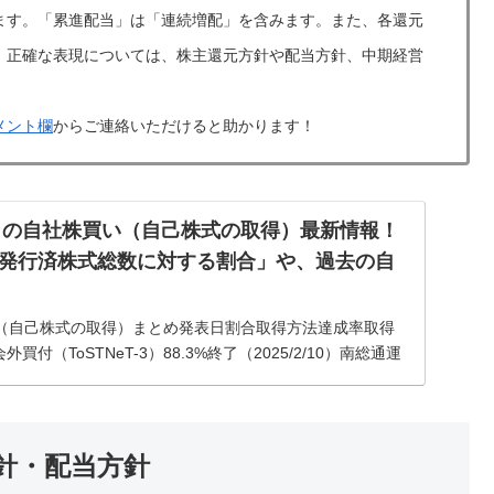
ます。「累進配当」は「連続増配」を含みます。また、各還元
。正確な表現については、株主還元方針や配当方針、中期経営
メント欄
からご連絡いただけると助かります！
4）の自社株買い（自己株式の取得）最新情報！
発行済株式総数に対する割合」や、過去の自
（自己株式の取得）まとめ発表日割合取得方法達成率取得
立会外買付（ToSTNeT-3）88.3%終了（2025/2/10）南総通運
株式の取得）情報2025年2月7日発表...
方針・配当方針