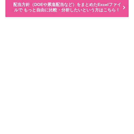
配当方針（DOEや累進配当など）をまとめたExcelファイ
ルで もっと自由に比較・分析したいという方はこちら！