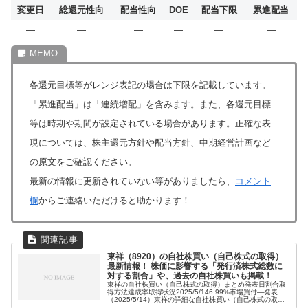
変更日
総還元性向
配当性向
DOE
配当下限
累進配当
―
―
―
―
―
―
各還元目標等がレンジ表記の場合は下限を記載しています。
「累進配当」は「連続増配」を含みます。また、各還元目標
等は時期や期間が設定されている場合があります。正確な表
現については、株主還元方針や配当方針、中期経営計画など
の原文をご確認ください。
最新の情報に更新されていない等がありましたら、
コメント
欄
からご連絡いただけると助かります！
東祥（8920）の自社株買い（自己株式の取得）
最新情報！ 株価に影響する「発行済株式総数に
対する割合」や、過去の自社株買いも掲載！
東祥の自社株買い（自己株式の取得）まとめ発表日割合取
得方法達成率取得状況2025/5/146.99%市場買付―発表
（2025/5/14）東祥の詳細な自社株買い（自己株式の取
得）情報2025年5月14日発表の自社株買い（自己株式の取