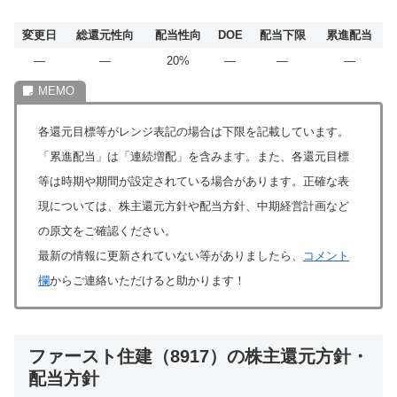
変更日
総還元性向
配当性向
DOE
配当下限
累進配当
―
―
20%
―
―
―
各還元目標等がレンジ表記の場合は下限を記載しています。
「累進配当」は「連続増配」を含みます。また、各還元目標
等は時期や期間が設定されている場合があります。正確な表
現については、株主還元方針や配当方針、中期経営計画など
の原文をご確認ください。
最新の情報に更新されていない等がありましたら、
コメント
欄
からご連絡いただけると助かります！
ファースト住建（8917）の株主還元方針・
配当方針