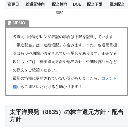
変更日
総還元性向
配当性向
DOE
配当下限
累進配当
―
―
60%
―
―
―
各還元目標等がレンジ表記の場合は下限を記載しています。
「累進配当」は「連続増配」を含みます。また、各還元目標
等は時期や期間が設定されている場合があります。正確な表
現については、株主還元方針や配当方針、中期経営計画など
の原文をご確認ください。
最新の情報に更新されていない等がありましたら、
コメント
欄
からご連絡いただけると助かります！
太平洋興発（8835）の株主還元方針・配当
方針