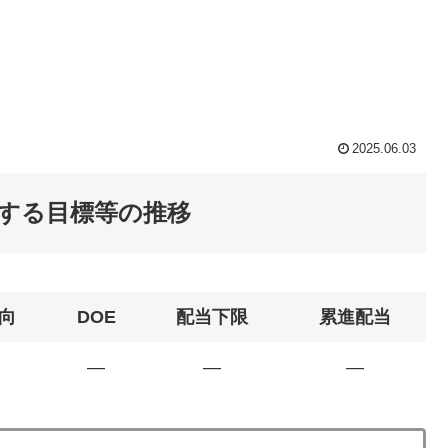
2025.06.03
関する目標等の推移
向
DOE
配当下限
累進配当
―
―
―