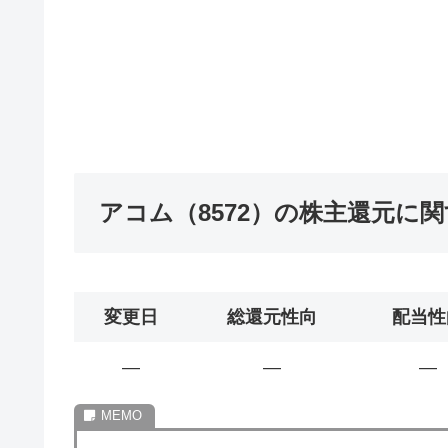
アコム（8572）の株主還元に
変更日
総還元性向
配当性
―
―
―