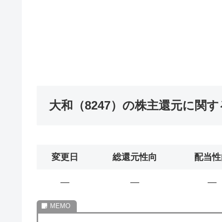
大和（8247）の株主還元に関
変更日
総還元性向
配当性
―
―
―