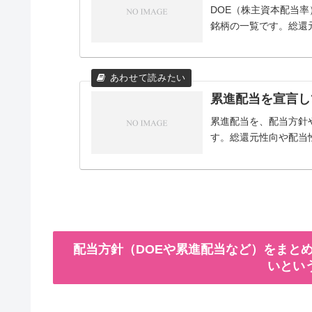
DOE（株主資本配当
銘柄の一覧です。総還
累進配当を宣言し
累進配当を、配当方針
す。総還元性向や配当
配当方針（DOEや累進配当など）をまとめ
いとい