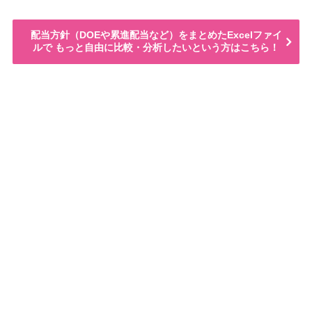
配当方針（DOEや累進配当など）をまとめたExcelファイ
ルで もっと自由に比較・分析したいという方はこちら！