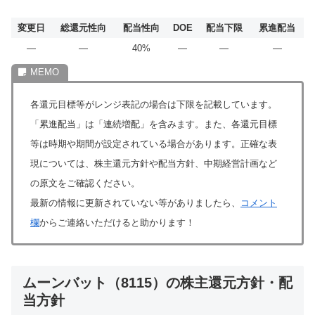
変更日
総還元性向
配当性向
DOE
配当下限
累進配当
―
―
40%
―
―
―
各還元目標等がレンジ表記の場合は下限を記載しています。
「累進配当」は「連続増配」を含みます。また、各還元目標
等は時期や期間が設定されている場合があります。正確な表
現については、株主還元方針や配当方針、中期経営計画など
の原文をご確認ください。
最新の情報に更新されていない等がありましたら、
コメント
欄
からご連絡いただけると助かります！
ムーンバット（8115）の株主還元方針・配
当方針