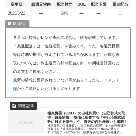
変更日
総還元性向
配当性向
DOE
配当下限
累進配当
2025/5/22
―
50%
―
―
〇
各還元目標等がレンジ表記の場合は下限を記載しています。
「累進配当」は「連続増配」を含みます。また、各還元目標
等は時期や期間が設定されている場合があります。正確な表
現については、株主還元方針や配当方針、中期経営計画など
の原文をご確認ください。
最新の情報に更新されていない等がありましたら、
コメント
欄
からご連絡いただけると助かります！
極東貿易（8093）の自社株買い（自己株式の取
得）最新情報！ 株価に影響する「発行済株式総
数に対する割合」や、過去の自社株買いも掲載！
極東貿易の自社株買い（自己株式の取得）まとめ発表日割
合取得方法達成率取得状況2025/2/132.84%記載なし
91.2%終了（2025/7/16）極東貿易の詳細な自社株買い
（自己株式の取得）情報2025年2月13日発表の自社株買い