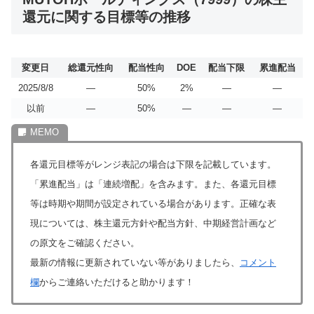
還元に関する目標等の推移
変更日
総還元性向
配当性向
DOE
配当下限
累進配当
2025/8/8
―
50%
2%
―
―
以前
―
50%
―
―
―
各還元目標等がレンジ表記の場合は下限を記載しています。
「累進配当」は「連続増配」を含みます。また、各還元目標
等は時期や期間が設定されている場合があります。正確な表
現については、株主還元方針や配当方針、中期経営計画など
の原文をご確認ください。
最新の情報に更新されていない等がありましたら、
コメント
欄
からご連絡いただけると助かります！