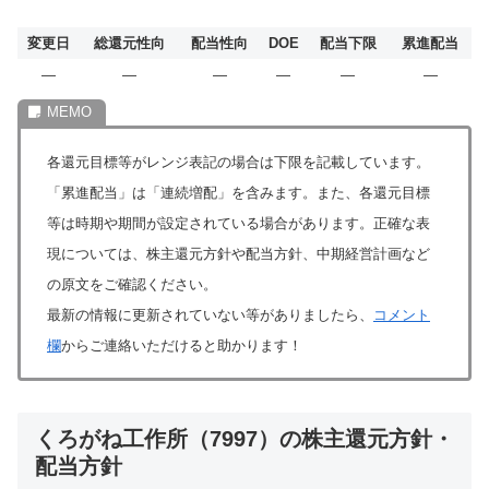
変更日
総還元性向
配当性向
DOE
配当下限
累進配当
―
―
―
―
―
―
各還元目標等がレンジ表記の場合は下限を記載しています。
「累進配当」は「連続増配」を含みます。また、各還元目標
等は時期や期間が設定されている場合があります。正確な表
現については、株主還元方針や配当方針、中期経営計画など
の原文をご確認ください。
最新の情報に更新されていない等がありましたら、
コメント
欄
からご連絡いただけると助かります！
くろがね工作所（7997）の株主還元方針・
配当方針