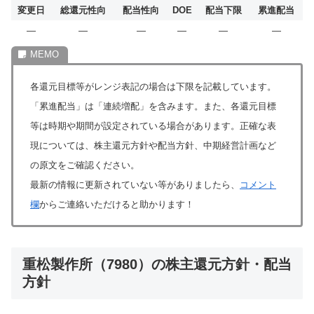
変更日
総還元性向
配当性向
DOE
配当下限
累進配当
―
―
―
―
―
―
各還元目標等がレンジ表記の場合は下限を記載しています。
「累進配当」は「連続増配」を含みます。また、各還元目標
等は時期や期間が設定されている場合があります。正確な表
現については、株主還元方針や配当方針、中期経営計画など
の原文をご確認ください。
最新の情報に更新されていない等がありましたら、
コメント
欄
からご連絡いただけると助かります！
重松製作所（7980）の株主還元方針・配当
方針