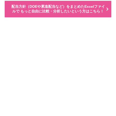
配当方針（DOEや累進配当など）をまとめたExcelファイ
ルで もっと自由に比較・分析したいという方はこちら！