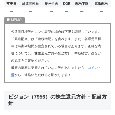
変更日
総還元性向
配当性向
DOE
配当下限
累進配当
―
―
―
―
―
―
各還元目標等がレンジ表記の場合は下限を記載しています。
「累進配当」は「連続増配」を含みます。また、各還元目標
等は時期や期間が設定されている場合があります。正確な表
現については、株主還元方針や配当方針、中期経営計画など
の原文をご確認ください。
最新の情報に更新されていない等がありましたら、
コメント
欄
からご連絡いただけると助かります！
ピジョン（7956）の株主還元方針・配当方
針