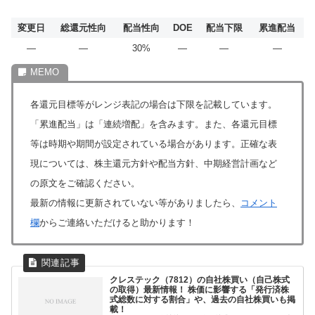
変更日
総還元性向
配当性向
DOE
配当下限
累進配当
―
―
30%
―
―
―
各還元目標等がレンジ表記の場合は下限を記載しています。
「累進配当」は「連続増配」を含みます。また、各還元目標
等は時期や期間が設定されている場合があります。正確な表
現については、株主還元方針や配当方針、中期経営計画など
の原文をご確認ください。
最新の情報に更新されていない等がありましたら、
コメント
欄
からご連絡いただけると助かります！
クレステック（7812）の自社株買い（自己株式
の取得）最新情報！ 株価に影響する「発行済株
式総数に対する割合」や、過去の自社株買いも掲
載！