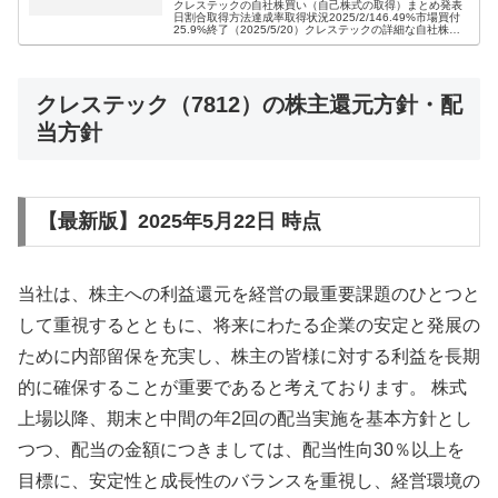
クレステックの自社株買い（自己株式の取得）まとめ発表
日割合取得方法達成率取得状況2025/2/146.49%市場買付
25.9%終了（2025/5/20）クレステックの詳細な自社株買
い（自己株式の取得）情報2025年2月14日発表の自社株買
い...
クレステック（7812）の株主還元方針・配
当方針
【最新版】2025年5月22日 時点
当社は、株主への利益還元を経営の最重要課題のひとつと
して重視するとともに、将来にわたる企業の安定と発展の
ために内部留保を充実し、株主の皆様に対する利益を長期
的に確保することが重要であると考えております。 株式
上場以降、期末と中間の年2回の配当実施を基本方針とし
つつ、配当の金額につきましては、配当性向30％以上を
目標に、安定性と成長性のバランスを重視し、経営環境の