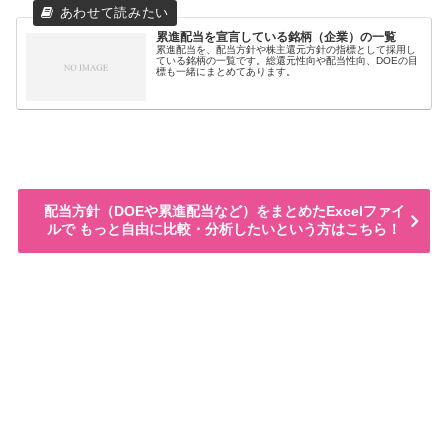
累進配当を宣言している銘柄（企業）の一覧
累進配当を、配当方針や株主還元方針の指標として採用し
ている銘柄の一覧です。総還元性向や配当性向、DOEの目
標も一緒にまとめてあります。
配当方針（DOEや累進配当など）をまとめたExcelファイ
ルで もっと自由に比較・分析したいという方はこちら！