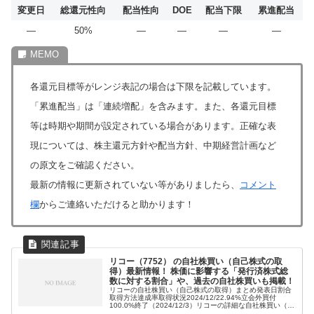
変更日
総還元性向
配当性向
DOE
配当下限
累進配当
―
50%
―
―
―
―
各還元目標等がレンジ表記の場合は下限を記載しています。
「累進配当」は「連続増配」を含みます。また、各還元目標
等は時期や期間が設定されている場合があります。正確な表
現については、株主還元方針や配当方針、中期経営計画など
の原文をご確認ください。
最新の情報に更新されていない等がありましたら、
コメント
欄
からご連絡いただけると助かります！
リコー（7752） の自社株買い（自己株式の取
得）最新情報！ 株価に影響する「発行済株式総
数に対する割合」や、過去の自社株買いも掲載！
リコーの自社株買い（自己株式の取得）まとめ発表日割合
取得方法達成率取得状況2024/12/22.94%立会外買付
100.0%終了（2024/12/3）リコーの詳細な自社株買い（自
己株式の取得）情報2024年12月2日発表の自社株買い（自