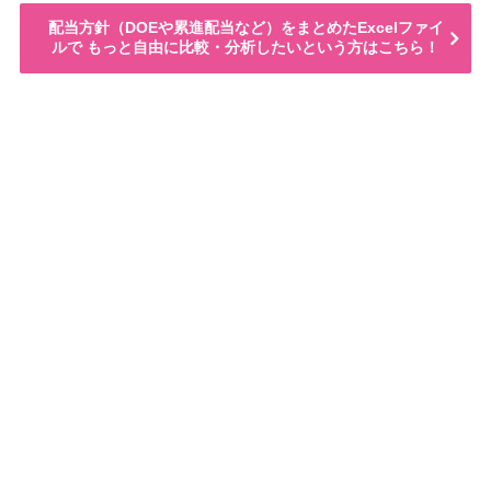
配当方針（DOEや累進配当など）をまとめたExcelファイ
ルで もっと自由に比較・分析したいという方はこちら！