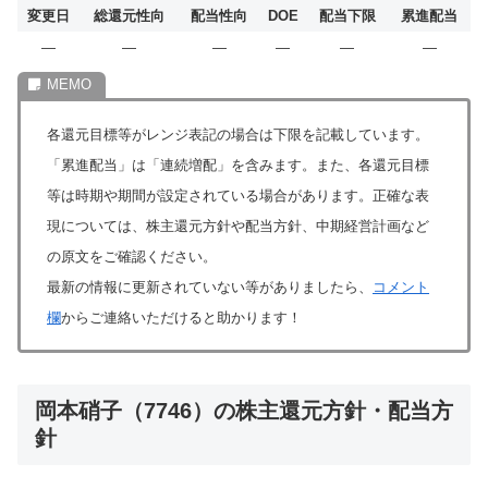
変更日
総還元性向
配当性向
DOE
配当下限
累進配当
―
―
―
―
―
―
各還元目標等がレンジ表記の場合は下限を記載しています。
「累進配当」は「連続増配」を含みます。また、各還元目標
等は時期や期間が設定されている場合があります。正確な表
現については、株主還元方針や配当方針、中期経営計画など
の原文をご確認ください。
最新の情報に更新されていない等がありましたら、
コメント
欄
からご連絡いただけると助かります！
岡本硝子（7746）の株主還元方針・配当方
針