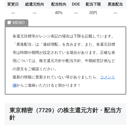
変更日
総還元性向
配当性向
DOE
配当下限
累進配当
―
―
40%
―
20円
―
各還元目標等がレンジ表記の場合は下限を記載しています。
「累進配当」は「連続増配」を含みます。また、各還元目標
等は時期や期間が設定されている場合があります。正確な表
現については、株主還元方針や配当方針、中期経営計画など
の原文をご確認ください。
最新の情報に更新されていない等がありましたら、
コメント
欄
からご連絡いただけると助かります！
東京精密（7729）の株主還元方針・配当方
針