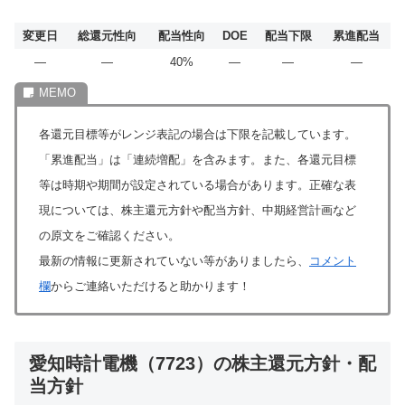
変更日
総還元性向
配当性向
DOE
配当下限
累進配当
―
―
40%
―
―
―
各還元目標等がレンジ表記の場合は下限を記載しています。
「累進配当」は「連続増配」を含みます。また、各還元目標
等は時期や期間が設定されている場合があります。正確な表
現については、株主還元方針や配当方針、中期経営計画など
の原文をご確認ください。
最新の情報に更新されていない等がありましたら、
コメント
欄
からご連絡いただけると助かります！
愛知時計電機（7723）の株主還元方針・配
当方針