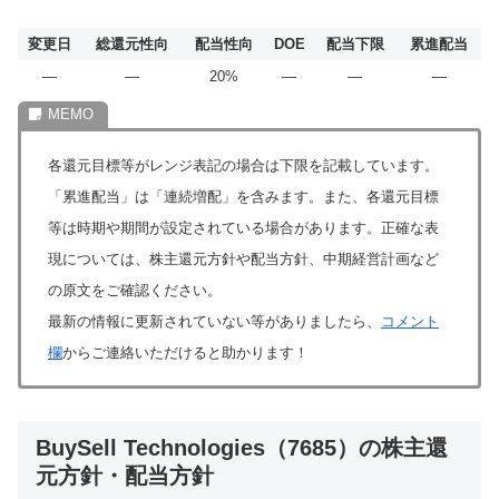
変更日
総還元性向
配当性向
DOE
配当下限
累進配当
―
―
20%
―
―
―
各還元目標等がレンジ表記の場合は下限を記載しています。
「累進配当」は「連続増配」を含みます。また、各還元目標
等は時期や期間が設定されている場合があります。正確な表
現については、株主還元方針や配当方針、中期経営計画など
の原文をご確認ください。
最新の情報に更新されていない等がありましたら、
コメント
欄
からご連絡いただけると助かります！
BuySell Technologies（7685）の株主還
元方針・配当方針