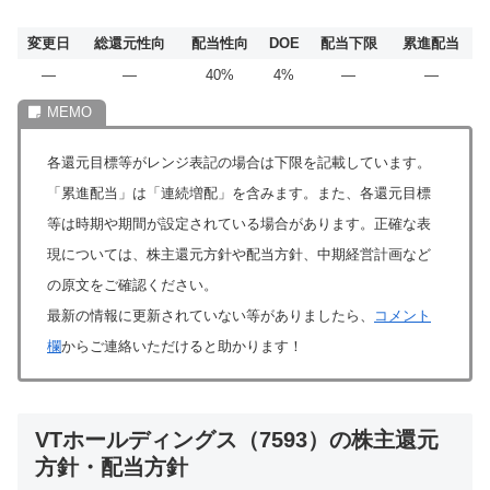
変更日
総還元性向
配当性向
DOE
配当下限
累進配当
―
―
40%
4%
―
―
各還元目標等がレンジ表記の場合は下限を記載しています。
「累進配当」は「連続増配」を含みます。また、各還元目標
等は時期や期間が設定されている場合があります。正確な表
現については、株主還元方針や配当方針、中期経営計画など
の原文をご確認ください。
最新の情報に更新されていない等がありましたら、
コメント
欄
からご連絡いただけると助かります！
VTホールディングス（7593）の株主還元
方針・配当方針