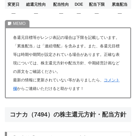
変更日
総還元性向
配当性向
DOE
配当下限
累進配当
―
―
―
―
―
―
各還元目標等がレンジ表記の場合は下限を記載しています。
「累進配当」は「連続増配」を含みます。また、各還元目標
等は時期や期間が設定されている場合があります。正確な表
現については、株主還元方針や配当方針、中期経営計画など
の原文をご確認ください。
最新の情報に更新されていない等がありましたら、
コメント
欄
からご連絡いただけると助かります！
コナカ（7494）の株主還元方針・配当方針