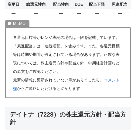
変更日
総還元性向
配当性向
DOE
配当下限
累進配当
―
―
―
―
―
―
各還元目標等がレンジ表記の場合は下限を記載しています。
「累進配当」は「連続増配」を含みます。また、各還元目標
等は時期や期間が設定されている場合があります。正確な表
現については、株主還元方針や配当方針、中期経営計画など
の原文をご確認ください。
最新の情報に更新されていない等がありましたら、
コメント
欄
からご連絡いただけると助かります！
デイトナ（7228）の株主還元方針・配当方
針