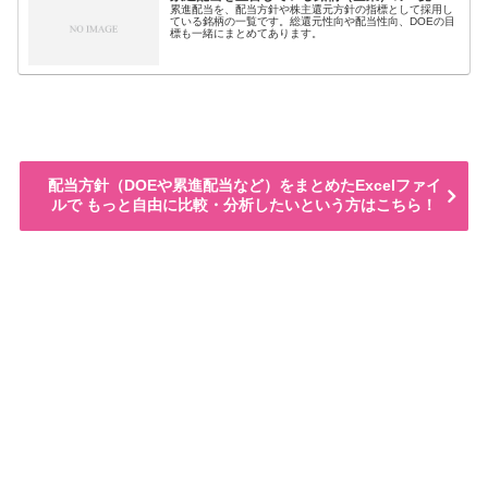
累進配当を、配当方針や株主還元方針の指標として採用し
ている銘柄の一覧です。総還元性向や配当性向、DOEの目
標も一緒にまとめてあります。
配当方針（DOEや累進配当など）をまとめたExcelファイ
ルで もっと自由に比較・分析したいという方はこちら！