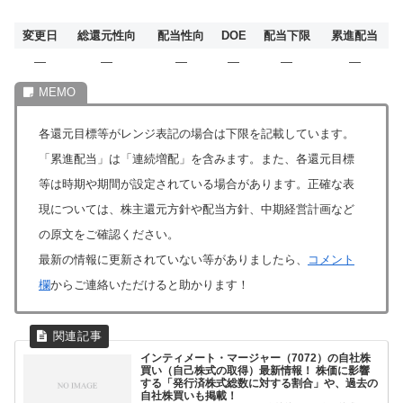
変更日
総還元性向
配当性向
DOE
配当下限
累進配当
―
―
―
―
―
―
各還元目標等がレンジ表記の場合は下限を記載しています。
「累進配当」は「連続増配」を含みます。また、各還元目標
等は時期や期間が設定されている場合があります。正確な表
現については、株主還元方針や配当方針、中期経営計画など
の原文をご確認ください。
最新の情報に更新されていない等がありましたら、
コメント
欄
からご連絡いただけると助かります！
インティメート・マージャー（7072）の自社株
買い（自己株式の取得）最新情報！ 株価に影響
する「発行済株式総数に対する割合」や、過去の
自社株買いも掲載！