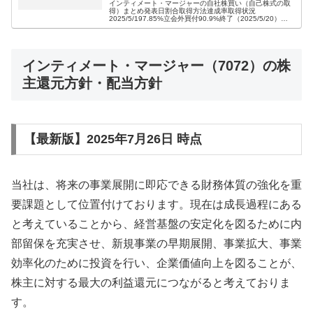
インティメート・マージャーの自社株買い（自己株式の取
得）まとめ発表日割合取得方法達成率取得状況
2025/5/197.85%立会外買付90.9%終了（2025/5/20）イ
ンティメート・マージャーの詳細な自社株買い（自己株式
の取得）情報202...
インティメート・マージャー（7072）の株
主還元方針・配当方針
【最新版】2025年7月26日 時点
当社は、将来の事業展開に即応できる財務体質の強化を重
要課題として位置付けております。現在は成長過程にある
と考えていることから、経営基盤の安定化を図るために内
部留保を充実させ、新規事業の早期展開、事業拡大、事業
効率化のために投資を行い、企業価値向上を図ることが、
株主に対する最大の利益還元につながると考えておりま
す。