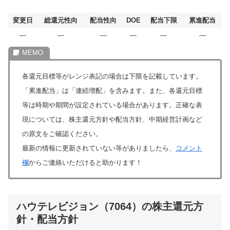
変更日
総還元性向
配当性向
DOE
配当下限
累進配当
―
―
―
―
―
―
各還元目標等がレンジ表記の場合は下限を記載しています。
「累進配当」は「連続増配」を含みます。また、各還元目標
等は時期や期間が設定されている場合があります。正確な表
現については、株主還元方針や配当方針、中期経営計画など
の原文をご確認ください。
最新の情報に更新されていない等がありましたら、
コメント
欄
からご連絡いただけると助かります！
ハウテレビジョン（7064）の株主還元方
針・配当方針