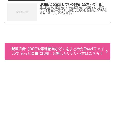
累進配当を宣言している銘柄（企業）の一覧
累進配当を、配当方針や株主還元方針の指標として採用し
ている銘柄の一覧です。総還元性向や配当性向、DOEの目
標も一緒にまとめてあります。
配当方針（DOEや累進配当など）をまとめたExcelファイ
ルで もっと自由に比較・分析したいという方はこちら！