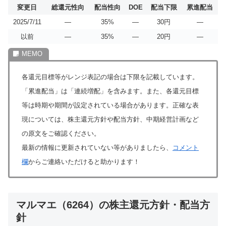
変更日
総還元性向
配当性向
DOE
配当下限
累進配当
2025/7/11
―
35%
―
30円
―
以前
―
35%
―
20円
―
各還元目標等がレンジ表記の場合は下限を記載しています。
「累進配当」は「連続増配」を含みます。また、各還元目標
等は時期や期間が設定されている場合があります。正確な表
現については、株主還元方針や配当方針、中期経営計画など
の原文をご確認ください。
最新の情報に更新されていない等がありましたら、
コメント
欄
からご連絡いただけると助かります！
マルマエ（6264）の株主還元方針・配当方
針