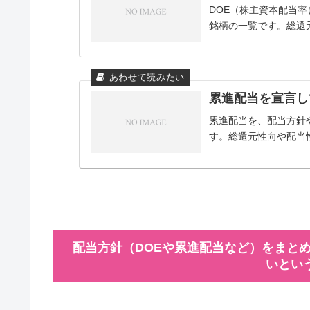
DOE（株主資本配当
銘柄の一覧です。総還
累進配当を宣言し
累進配当を、配当方針
す。総還元性向や配当
配当方針（DOEや累進配当など）をまとめ
いとい