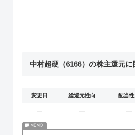
中村超硬（6166）の株主還元
変更日
総還元性向
配当性
―
―
―