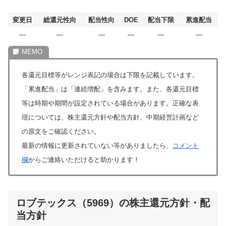
変更日
総還元性向
配当性向
DOE
配当下限
累進配当
―
―
―
―
―
―
各還元目標等がレンジ表記の場合は下限を記載しています。
「累進配当」は「連続増配」を含みます。また、各還元目標
等は時期や期間が設定されている場合があります。正確な表
現については、株主還元方針や配当方針、中期経営計画など
の原文をご確認ください。
最新の情報に更新されていない等がありましたら、
コメント
欄
からご連絡いただけると助かります！
ロブテックス（5969）の株主還元方針・配
当方針