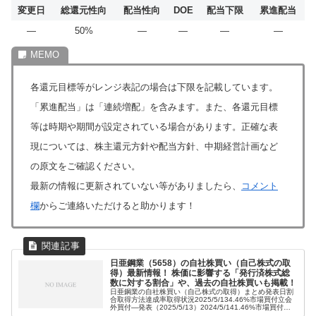
変更日
総還元性向
配当性向
DOE
配当下限
累進配当
―
50%
―
―
―
―
各還元目標等がレンジ表記の場合は下限を記載しています。
「累進配当」は「連続増配」を含みます。また、各還元目標
等は時期や期間が設定されている場合があります。正確な表
現については、株主還元方針や配当方針、中期経営計画など
の原文をご確認ください。
最新の情報に更新されていない等がありましたら、
コメント
欄
からご連絡いただけると助かります！
日亜鋼業（5658）の自社株買い（自己株式の取
得）最新情報！ 株価に影響する「発行済株式総
数に対する割合」や、過去の自社株買いも掲載！
日亜鋼業の自社株買い（自己株式の取得）まとめ発表日割
合取得方法達成率取得状況2025/5/134.46%市場買付立会
外買付―発表（2025/5/13）2024/5/141.46%市場買付
100.0%終了（2025/2/21）日亜鋼業の詳細な...