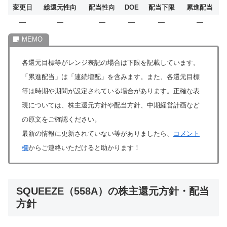
変更日
総還元性向
配当性向
DOE
配当下限
累進配当
―
―
―
―
―
―
各還元目標等がレンジ表記の場合は下限を記載しています。
「累進配当」は「連続増配」を含みます。また、各還元目標
等は時期や期間が設定されている場合があります。正確な表
現については、株主還元方針や配当方針、中期経営計画など
の原文をご確認ください。
最新の情報に更新されていない等がありましたら、
コメント
欄
からご連絡いただけると助かります！
SQUEEZE（558A）の株主還元方針・配当
方針