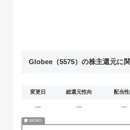
Globee（5575）の株主還元
変更日
総還元性向
配当性
―
―
―