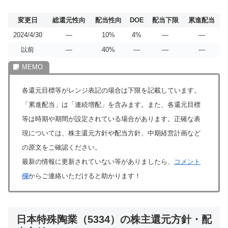
変更日
総還元性向
配当性向
DOE
配当下限
累進配当
2024/4/30
―
10%
4%
―
―
以前
―
40%
―
―
―
各還元目標等がレンジ表記の場合は下限を記載しています。
「累進配当」は「連続増配」を含みます。また、各還元目標
等は時期や期間が設定されている場合があります。正確な表
現については、株主還元方針や配当方針、中期経営計画など
の原文をご確認ください。
最新の情報に更新されていない等がありましたら、
コメント
欄
からご連絡いただけると助かります！
日本特殊陶業（5334）の株主還元方針・配