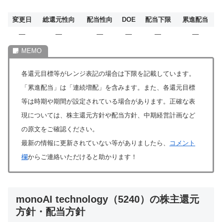
変更日
総還元性向
配当性向
DOE
配当下限
累進配当
―
―
―
―
―
―
各還元目標等がレンジ表記の場合は下限を記載しています。
「累進配当」は「連続増配」を含みます。また、各還元目標
等は時期や期間が設定されている場合があります。正確な表
現については、株主還元方針や配当方針、中期経営計画など
の原文をご確認ください。
最新の情報に更新されていない等がありましたら、
コメント
欄
からご連絡いただけると助かります！
monoAI technology（5240）の株主還元
方針・配当方針