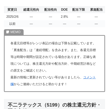
変更日
総還元性向
配当性向
DOE
配当下限
累進配当
2025/2/6
―
―
2.8%
―
―
以前
―
―
―
―
―
各還元目標等がレンジ表記の場合は下限を記載しています。
「累進配当」は「連続増配」を含みます。また、各還元目標
等は時期や期間が設定されている場合があります。正確な表
現については、株主還元方針や配当方針、中期経営計画など
の原文をご確認ください。
最新の情報に更新されていない等がありましたら、
コメント
欄
からご連絡いただけると助かります！
不二ラテックス（5199）の株主還元方針・