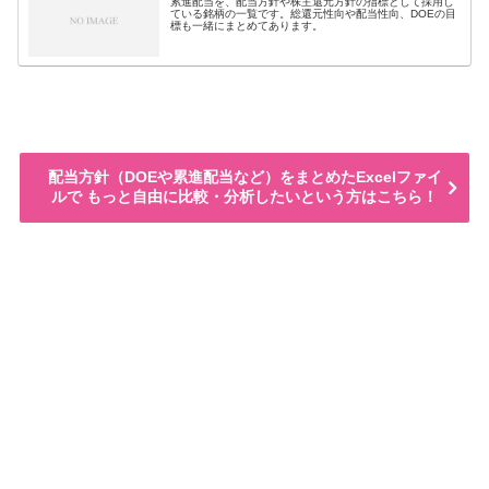
累進配当を、配当方針や株主還元方針の指標として採用し
ている銘柄の一覧です。総還元性向や配当性向、DOEの目
標も一緒にまとめてあります。
配当方針（DOEや累進配当など）をまとめたExcelファイ
ルで もっと自由に比較・分析したいという方はこちら！