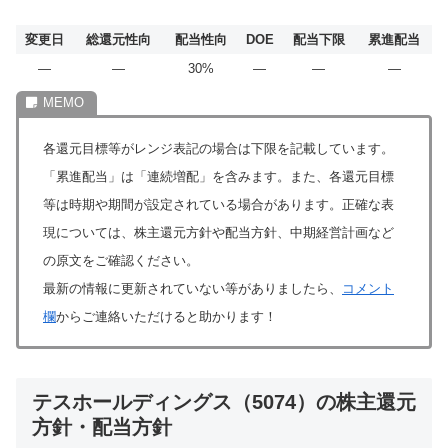
変更日
総還元性向
配当性向
DOE
配当下限
累進配当
―
―
30%
―
―
―
各還元目標等がレンジ表記の場合は下限を記載しています。
「累進配当」は「連続増配」を含みます。また、各還元目標
等は時期や期間が設定されている場合があります。正確な表
現については、株主還元方針や配当方針、中期経営計画など
の原文をご確認ください。
最新の情報に更新されていない等がありましたら、
コメント
欄
からご連絡いただけると助かります！
テスホールディングス（5074）の株主還元
方針・配当方針