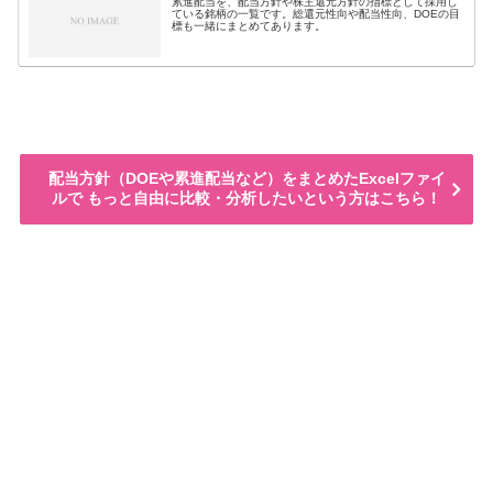
累進配当を、配当方針や株主還元方針の指標として採用し
ている銘柄の一覧です。総還元性向や配当性向、DOEの目
標も一緒にまとめてあります。
配当方針（DOEや累進配当など）をまとめたExcelファイ
ルで もっと自由に比較・分析したいという方はこちら！