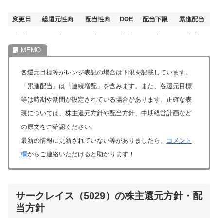
変更日
総還元性向
配当性向
DOE
配当下限
累進配当
―
―
―
―
―
―
各還元目標等がレンジ表記の場合は下限を記載しています。
「累進配当」は「連続増配」を含みます。また、各還元目標
等は時期や期間が設定されている場合があります。正確な表
現については、株主還元方針や配当方針、中期経営計画など
の原文をご確認ください。
最新の情報に更新されていない等がありましたら、
コメント
欄
からご連絡いただけると助かります！
サークレイス（5029）の株主還元方針・配
当方針