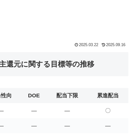
2025.03.22
2025.09.16
株主還元に関する目標等の推移
当性向
DOE
配当下限
累進配当
―
―
―
〇
―
―
―
―