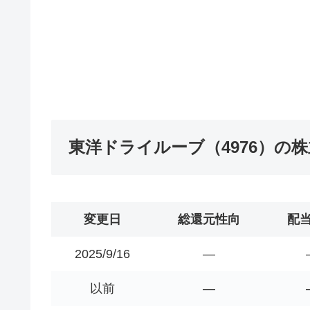
東洋ドライルーブ（4976）の
変更日
総還元性向
配
2025/9/16
―
以前
―