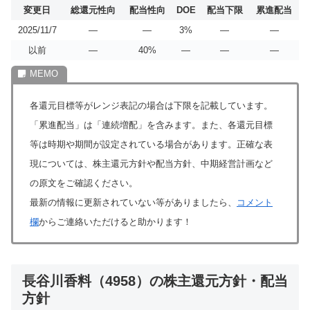
変更日
総還元性向
配当性向
DOE
配当下限
累進配当
2025/11/7
―
―
3%
―
―
以前
―
40%
―
―
―
各還元目標等がレンジ表記の場合は下限を記載しています。
「累進配当」は「連続増配」を含みます。また、各還元目標
等は時期や期間が設定されている場合があります。正確な表
現については、株主還元方針や配当方針、中期経営計画など
の原文をご確認ください。
最新の情報に更新されていない等がありましたら、
コメント
欄
からご連絡いただけると助かります！
長谷川香料（4958）の株主還元方針・配当
方針