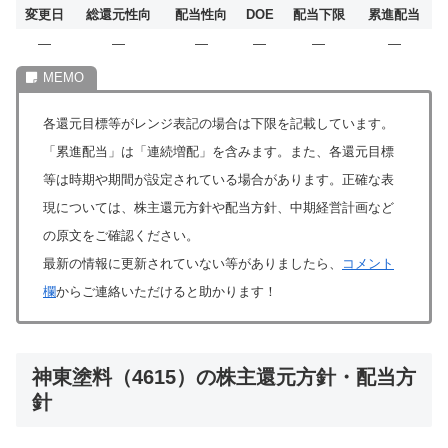
変更日
総還元性向
配当性向
DOE
配当下限
累進配当
―
―
―
―
―
―
各還元目標等がレンジ表記の場合は下限を記載しています。
「累進配当」は「連続増配」を含みます。また、各還元目標
等は時期や期間が設定されている場合があります。正確な表
現については、株主還元方針や配当方針、中期経営計画など
の原文をご確認ください。
最新の情報に更新されていない等がありましたら、
コメント
欄
からご連絡いただけると助かります！
神東塗料（4615）の株主還元方針・配当方
針