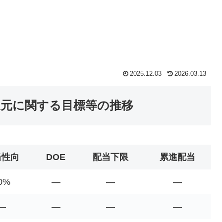
2025.12.03
2026.03.13
還元に関する目標等の推移
当性向
DOE
配当下限
累進配当
0%
―
―
―
―
―
―
―