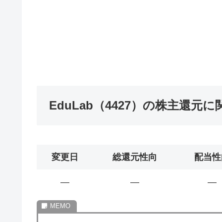
EduLab（4427）の株主還元
変更日
総還元性向
配当性
―
―
―