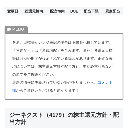
変更日
総還元性向
配当性向
DOE
配当下限
累進配当
―
―
―
―
―
―
各還元目標等がレンジ表記の場合は下限を記載しています。
「累進配当」は「連続増配」を含みます。また、各還元目標
等は時期や期間が設定されている場合があります。正確な表
現については、株主還元方針や配当方針、中期経営計画など
の原文をご確認ください。
最新の情報に更新されていない等がありましたら、
コメント
欄
からご連絡いただけると助かります！
ジーネクスト（4179）の株主還元方針・配
当方針