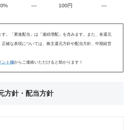
40%
―
100円
―
ます。「累進配当」は「連続増配」を含みます。また、各還元
。正確な表現については、株主還元方針や配当方針、中期経営
メント欄
からご連絡いただけると助かります！
還元方針・配当方針