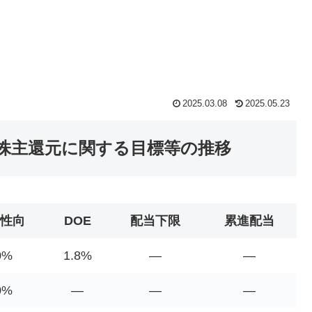
2025.03.08
2025.05.23
の株主還元に関する目標等の推移
性向
DOE
配当下限
累進配当
0%
1.8%
―
―
0%
―
―
―