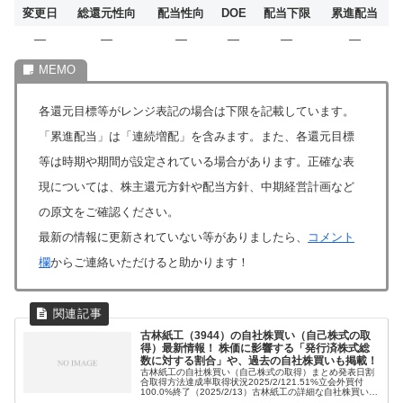
変更日
総還元性向
配当性向
DOE
配当下限
累進配当
―
―
―
―
―
―
各還元目標等がレンジ表記の場合は下限を記載しています。
「累進配当」は「連続増配」を含みます。また、各還元目標
等は時期や期間が設定されている場合があります。正確な表
現については、株主還元方針や配当方針、中期経営計画など
の原文をご確認ください。
最新の情報に更新されていない等がありましたら、
コメント
欄
からご連絡いただけると助かります！
古林紙工（3944）の自社株買い（自己株式の取
得）最新情報！ 株価に影響する「発行済株式総
数に対する割合」や、過去の自社株買いも掲載！
古林紙工の自社株買い（自己株式の取得）まとめ発表日割
合取得方法達成率取得状況2025/2/121.51%立会外買付
100.0%終了（2025/2/13）古林紙工の詳細な自社株買い
（自己株式の取得）情報2025年2月12日発表の自社株買い